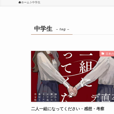
ホーム
中学生
中学生
– tag –
日本の
二人一組になってください・感想・考察