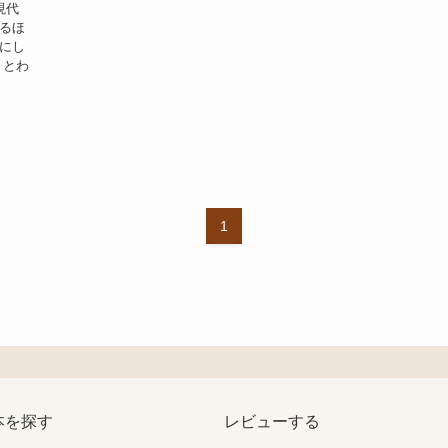
現代
るほ
にし
りとわ
1
本を探す
レビューする