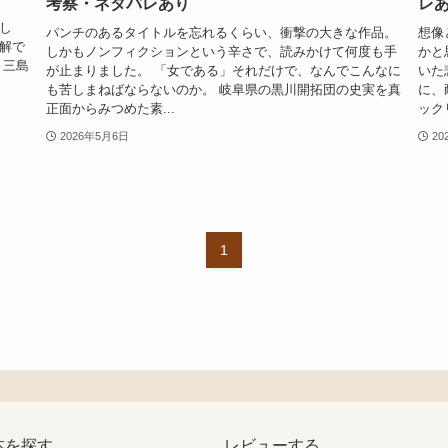
考察・ネタバレあり
レ
し
パンチのあるタイトルを忘れるくらい、衝撃の大きな作品。
想像
解で
しかもノンフィクションという辛さで、読みかけて何度も手
かと
 三島
が止まりました。 「女である」それだけで、なんでこんなに
いた
も苦しまねばならないのか。 岐阜県の黒川開拓団の史実を真
に、
正面からみつめた素...
ック
2026年5月6日
20
1
本を探す
レビューする