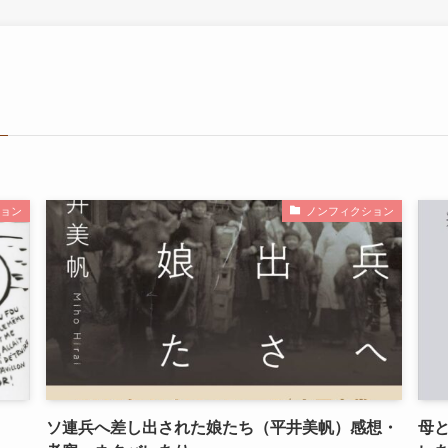
ョン
ノンフィクション
ソ連兵へ差し出された娘たち（平井美帆）感想・
母