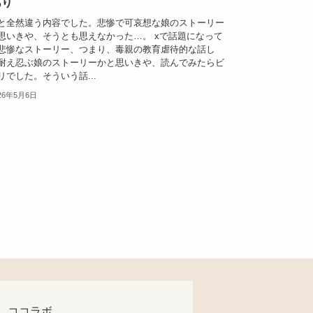
あり
と全然違う内容でした。悲惨で可哀想な娘のストーリー
思いきや、そうとも思えなかった…。 xで話題になって
悲惨なストーリー、つまり、毒親の教育虐待的な話し
耐え忍ぶ娘のストーリーかと思いきや、読んでみたらビ
リでした。そういう話...
26年5月6日
ココラボ